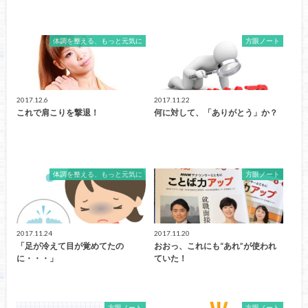
体調を整える、もっと元気に
方眼ノート
2017.12.6
2017.11.22
これで肩こりを撃退！
何に対して、「ありがとう」か？
体調を整える、もっと元気に
方眼ノート
2017.11.24
2017.11.20
「足が冷えて目が覚めてたの
おおっ、これにも“あれ”が使われ
に・・・」
ていた！
方眼ノート
方眼ノート