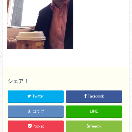
シェア！
Twitter
Facebook
はてブ
LINE
Pocket
feedly