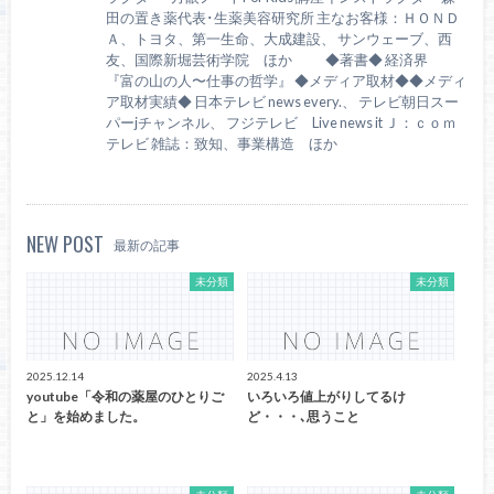
田の置き薬代表･生薬美容研究所 主なお客様：ＨＯＮＤ
Ａ、トヨタ、第一生命、大成建設、 サンウェーブ、西
友、国際新堀芸術学院 ほか ◆著書◆ 経済界
『富の山の人〜仕事の哲学』 ◆メディア取材◆◆メディ
ア取材実績◆ 日本テレビ news every.、 テレビ朝日スー
パーjチャンネル、 フジテレビ Live news it Ｊ：ｃｏｍ
テレビ 雑誌：致知、事業構造 ほか
NEW POST
最新の記事
未分類
未分類
2025.12.14
2025.4.13
youtube「令和の薬屋のひとりご
いろいろ値上がりしてるけ
と」を始めました。
ど・・・､思うこと