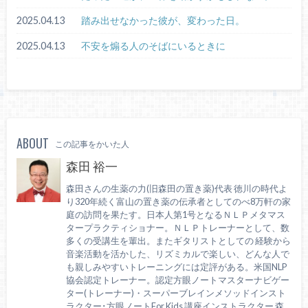
2025.04.13
踏み出せなかった彼が、変わった日。
2025.04.13
不安を煽る人のそばにいるときに
ABOUT
この記事をかいた人
森田 裕一
森田さんの生薬の力(旧森田の置き薬)代表 徳川の時代よ
り320年続く富山の置き薬の伝承者としてのべ8万軒の家
庭の訪問を果たす。日本人第1号となるＮＬＰメタマス
タープラクティショナー。ＮＬＰトレーナーとして、数
多くの受講生を輩出。またギタリストとしての 経験から
音楽活動を活かした、リズミカルで楽しい、どんな人で
も親しみやすいトレーニングには定評がある。米国NLP
協会認定トレーナー。認定方眼ノートマスターナビゲー
ター(トレーナー)・スーパーブレインメソッドインスト
ラクター･方眼ノートFor Kids 講座インストラクター 森