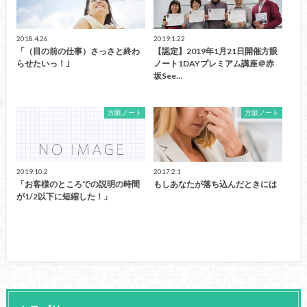
2018.4.26
2019.1.22
「（目の前の仕事）さっさと終わ
【認定】2019年1月21日開催方眼
らせたいっ！｣
ノート1DAYプレミアム講座＠赤
坂See…
方眼ノート
方眼ノート
2019.10.2
2017.2.1
「お客様のところでの説明の時間
もしあなたが落ち込んだときには
が1/2以下に短縮した！」