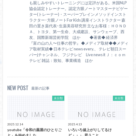
も親しみやすいトレーニングには定評がある。米国NLP
協会認定トレーナー。認定方眼ノートマスターナビゲー
ター(トレーナー)・スーパーブレインメソッドインスト
ラクター･方眼ノートFor Kids 講座インストラクター 森
田の置き薬代表･生薬美容研究所 主なお客様：ＨＯＮＤ
Ａ、トヨタ、第一生命、大成建設、 サンウェーブ、西
友、国際新堀芸術学院 ほか ◆著書◆ 経済界
『富の山の人〜仕事の哲学』 ◆メディア取材◆◆メディ
ア取材実績◆ 日本テレビ news every.、 テレビ朝日スー
パーjチャンネル、 フジテレビ Live news it Ｊ：ｃｏｍ
テレビ 雑誌：致知、事業構造 ほか
NEW POST
最新の記事
未分類
未分類
2025.12.14
2025.4.13
youtube「令和の薬屋のひとりご
いろいろ値上がりしてるけ
と」を始めました。
ど・・・､思うこと