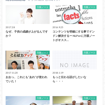
方眼ノート
方眼ノート
2017.2.8
2016.9.25
なぜ、子供の成績が上がるんです
コンテンツを明確にする事でドン
か？
ドン解決するー NLPerに方眼ノー
トがオスス…
方眼ノート
方眼ノート
2017.11.20
2018.1.19
おおっ、これにも“あれ”が使われ
もっと伝わる話がしたいな
ていた！
ら・・・
方眼ノート
方眼ノート