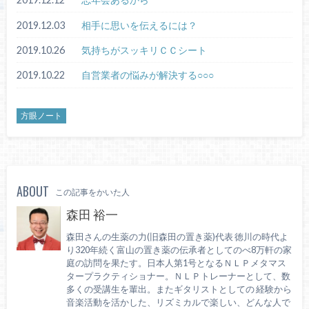
2019.12.03
相手に思いを伝えるには？
2019.10.26
気持ちがスッキリＣＣシート
2019.10.22
自営業者の悩みが解決する○○○
方眼ノート
ABOUT
この記事をかいた人
森田 裕一
森田さんの生薬の力(旧森田の置き薬)代表 徳川の時代よ
り320年続く富山の置き薬の伝承者としてのべ8万軒の家
庭の訪問を果たす。日本人第1号となるＮＬＰメタマス
タープラクティショナー。ＮＬＰトレーナーとして、数
多くの受講生を輩出。またギタリストとしての 経験から
音楽活動を活かした、リズミカルで楽しい、どんな人で