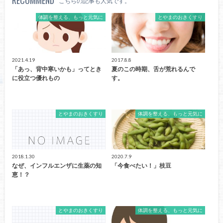
RECOMMEND
こちらの記事も人気です。
体調を整える、もっと元気に
とやまのおきくすり
2021.4.19
2017.8.8
「あっ、背中寒いかも」ってとき
夏のこの時期、舌が荒れるんで
に役立つ優れもの
す。
とやまのおきくすり
体調を整える、もっと元気に
2018.1.30
2020.7.9
なぜ、インフルエンザに生薬の知
「今食べたい！」枝豆
恵！？
とやまのおきくすり
体調を整える、もっと元気に