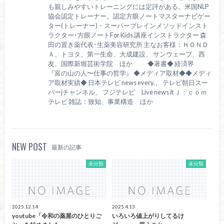
も親しみやすいトレーニングには定評がある。米国NLP
協会認定トレーナー。認定方眼ノートマスターナビゲー
ター(トレーナー)・スーパーブレインメソッドインスト
ラクター･方眼ノートFor Kids 講座インストラクター 森
田の置き薬代表･生薬美容研究所 主なお客様：ＨＯＮＤ
Ａ、トヨタ、第一生命、大成建設、 サンウェーブ、西
友、国際新堀芸術学院 ほか ◆著書◆ 経済界
『富の山の人〜仕事の哲学』 ◆メディア取材◆◆メディ
ア取材実績◆ 日本テレビ news every.、 テレビ朝日スー
パーjチャンネル、 フジテレビ Live news it Ｊ：ｃｏｍ
テレビ 雑誌：致知、事業構造 ほか
NEW POST
最新の記事
未分類
未分類
2025.12.14
2025.4.13
youtube「令和の薬屋のひとりご
いろいろ値上がりしてるけ