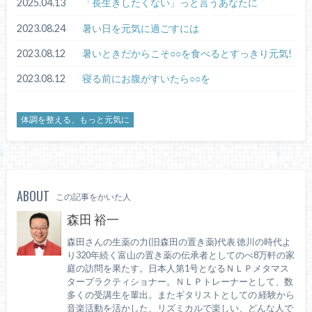
2025.04.13
「長生きしたくない」っと言うあなたに
2023.08.24
暑い日を元気に過ごすには
2023.08.12
暑いときだからこそ○○を食べるとすっきり元気!
2023.08.12
寝る前にお腹がすいたら○○を
体調を整える、もっと元気に
ABOUT
この記事をかいた人
森田 裕一
森田さんの生薬の力(旧森田の置き薬)代表 徳川の時代よ
り320年続く富山の置き薬の伝承者としてのべ8万軒の家
庭の訪問を果たす。日本人第1号となるＮＬＰメタマス
タープラクティショナー。ＮＬＰトレーナーとして、数
多くの受講生を輩出。またギタリストとしての 経験から
音楽活動を活かした、リズミカルで楽しい、どんな人で