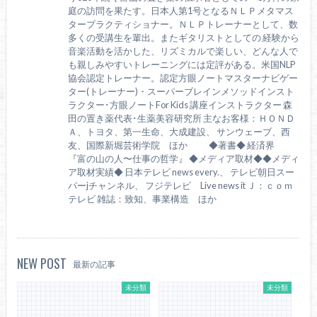
庭の訪問を果たす。日本人第1号となるＮＬＰメタマス
タープラクティショナー。ＮＬＰトレーナーとして、数
多くの受講生を輩出。またギタリストとしての 経験から
音楽活動を活かした、リズミカルで楽しい、どんな人で
も親しみやすいトレーニングには定評がある。米国NLP
協会認定トレーナー。認定方眼ノートマスターナビゲー
ター(トレーナー)・スーパーブレインメソッドインスト
ラクター･方眼ノートFor Kids 講座インストラクター 森
田の置き薬代表･生薬美容研究所 主なお客様：ＨＯＮＤ
Ａ、トヨタ、第一生命、大成建設、 サンウェーブ、西
友、国際新堀芸術学院 ほか ◆著書◆ 経済界
『富の山の人〜仕事の哲学』 ◆メディア取材◆◆メディ
ア取材実績◆ 日本テレビ news every.、 テレビ朝日スー
パーjチャンネル、 フジテレビ Live news it Ｊ：ｃｏｍ
テレビ 雑誌：致知、事業構造 ほか
NEW POST
最新の記事
未分類
未分類