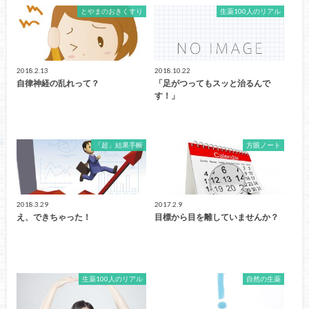
とやまのおきくすり
生薬100人のリアル
2018.2.13
2018.10.22
自律神経の乱れって？
「足がつってもスッと治るんで
す！」
「超」結果手帳
方眼ノート
2018.3.29
2017.2.9
え、できちゃった！
目標から目を離していませんか？
生薬100人のリアル
自然の生薬