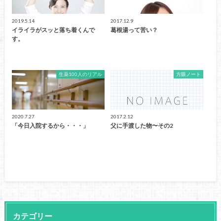
2019.5.14
2017.12.9
イライラがスッと落ち着くんで
葛根湯って苦い？
す。
生薬100人のリアル
方眼ノート
2020.7.27
2017.2.12
「今日入院するから・・・」
父に手渡した物〜その2
カテゴリー