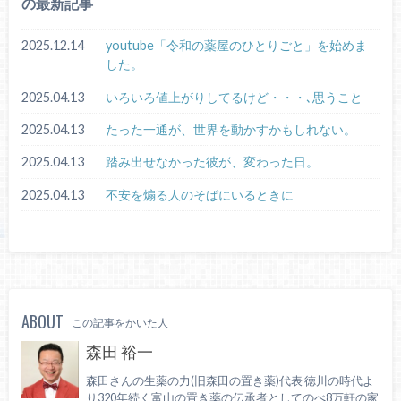
の最新記事
2025.12.14
youtube「令和の薬屋のひとりごと」を始めま
した。
2025.04.13
いろいろ値上がりしてるけど・・・､思うこと
2025.04.13
たった一通が、世界を動かすかもしれない。
2025.04.13
踏み出せなかった彼が、変わった日。
2025.04.13
不安を煽る人のそばにいるときに
ABOUT
この記事をかいた人
森田 裕一
森田さんの生薬の力(旧森田の置き薬)代表 徳川の時代よ
り320年続く富山の置き薬の伝承者としてのべ8万軒の家